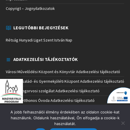
Copyrigt – Jognyilatkozatok
LEGUTÓBBI BEJEGYZÉSEK
Rétság Hunyadi Liget Szent István Nap
ADATKEZELÉSI TÁJÉKOZTATÓK
Városi Művelődési Központ és Könyvtár Adatkezelési tájékoztató
Rétsági Család- és Gyermekjóléti Központ Adatkezelési tájékoztató
Rétsági Fogorvosi szolgálat Adatkezelési tájékoztató
Napközi Otthonos Óvoda Adatkezelési tájékoztató
Rétság Városi Önkormányzat Polgármesteri Hivatala Adatkezelési
A jobb felhasználói élmény érdekében az oldalon cookie-kat
tájékoztató
használunk. Oldalunk használatával, Ön elfogadja a cookie-k
használatát.
RÉTSÁGI MINIMANÓ BÖLCSŐDE Adatkezelési tájékoztató