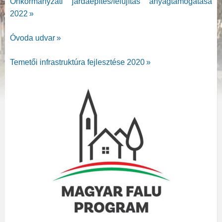
Önkormányzati járdaépítés/felújítás anyagtámogatása
2022
»
Óvoda udvar
»
Temetői infrastruktúra fejlesztése 2020
»