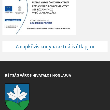
A napközis konyha aktuális étlapja »
RÉTSÁG VÁROS HIVATALOS HONLAPJA