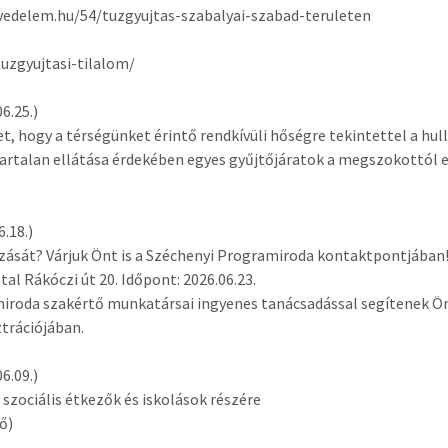
vedelem.hu/54/tuzgyujtas-szabalyai-szabad-teruleten
tuzgyujtasi-tilalom/
6.25.)
t, hogy a térségünket érintő rendkívüli hőségre tekintettel a hu
artalan ellátása érdekében egyes gyűjtőjáratok a megszokottól 
.18.)
ozását? Várjuk Önt is a Széchenyi Programiroda kontaktpontjában!
l Rákóczi út 20. Időpont: 2026.06.23.
iroda szakértő munkatársai ingyenes tanácsadással segítenek Ö
trációjában.
6.09.)
s szociális étkezők és iskolások részére
fő)