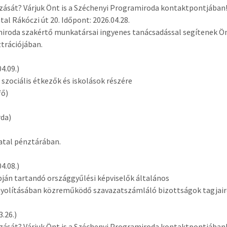
ozását? Várjuk Önt is a Széchenyi Programiroda kontaktpontjában!
l Rákóczi út 20. Időpont: 2026.04.28.
iroda szakértő munkatársai ingyenes tanácsadással segítenek Ö
trációjában.
4.09.)
s szociális étkezők és iskolások részére
fő)
rda)
atal pénztárában.
4.08.)
napján tartandó országgyűlési képviselők általános
nyolításában közreműködő szavazatszámláló bizottságok tagjair
.26.)
ozását? Várjuk Önt is a Széchenyi Programiroda kontaktpontjában!