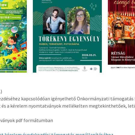
.)
kezdéséhez kapcsolódóan igényelhető Önkormányzati támogatás f
t és a kérelem nyomtatványok mellékelten megtekinthetőek, let
tványok pdf formátumban
let kérelem óvodakezdési támogatás megállapításához