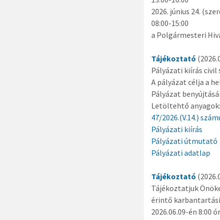
2026. június 24. (szer
08:00-15:00
a Polgármesteri Hiv
Tájékoztató
(2026.0
Pályázati kiírás civ
A pályázat célja a h
Pályázat benyújtásána
Letöltehtő anyagok
47/2026.(V.14.) szá
Pályázati kiírás
Pályázati útmutató
Pályázati adatlap
Tájékoztató
(2026.0
Tájékoztatjuk Önöket
érintő karbantartás
2026.06.09-én 8:00 ó