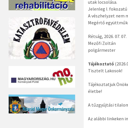
utak locsolása.
Jelenleg I. fokozatú
A vészhelyzet nem mú
Megértő együttműk
Rétság, 2026. 07. 07.
Mezőfi Zoltán
polgármester
Tájékoztató
(2026.0
Tisztelt Lakosok!
Tájékoztatjuk Önöket
életbe!
A tűzgyújtási tilalo
Az alábbi linkeken 