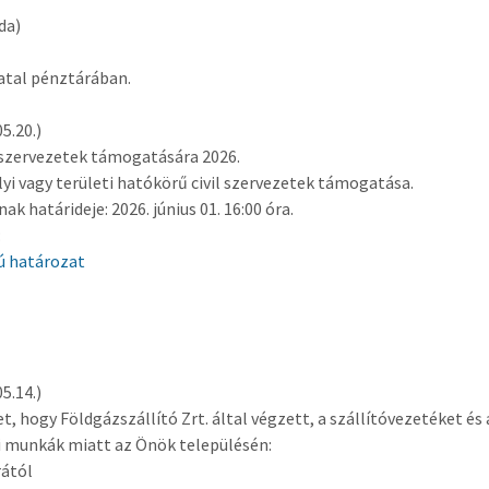
da)
atal pénztárában.
5.20.)
il szervezetek támogatására 2026.
elyi vagy területi hatókörű civil szervezetek támogatása.
k határideje: 2026. június 01. 16:00 óra.
:
mú határozat
5.14.)
, hogy Földgázszállító Zrt. által végzett, a szállítóvezetéket é
i munkák miatt az Önök településén:
rától