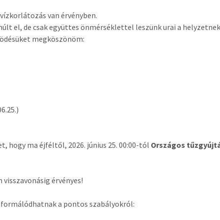
 vízkorlátozás van érvényben.
lt el, de csak együttes önmérséklettel leszünk urai a helyzetnek
ödésüket megköszönöm:
6.25.)
, hogy ma éjféltől, 2026. június 25. 00:00-tól
Országos tűzgyújtá
m visszavonásig érvényes!
informálódhatnak a pontos szabályokról: