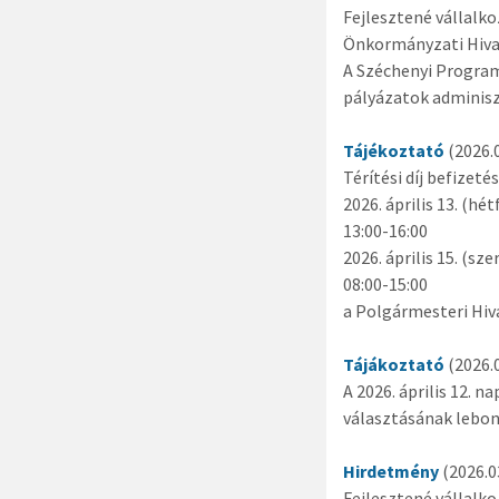
Fejlesztené vállalk
Önkormányzati Hivata
A Széchenyi Program
pályázatok adminisz
Tájékoztató
(2026.0
Térítési díj befizeté
2026. április 13. (hét
13:00-16:00
2026. április 15. (sze
08:00-15:00
a Polgármesteri Hiv
Tájákoztató
(2026.0
A 2026. április 12. 
választásának lebo
Hirdetmény
(2026.03
Fejlesztené vállalk