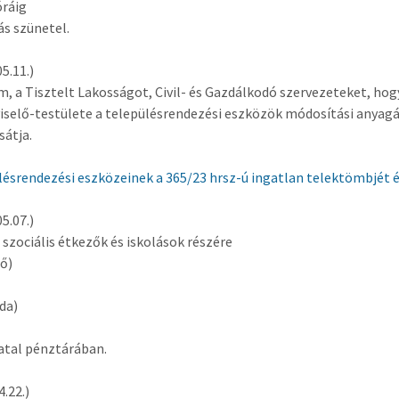
óráig
ás szünetel.
5.11.)
, a Tisztelt Lakosságot, Civil- és Gazdálkodó szervezeteket, hog
elő-testülete a településrendezési eszközök módosítási anyagá
átja.
lésrendezési eszközeinek a 365/23 hrsz-ú ingatlan telektömbjét 
5.07.)
s szociális étkezők és iskolások részére
fő)
da)
atal pénztárában.
.22.)