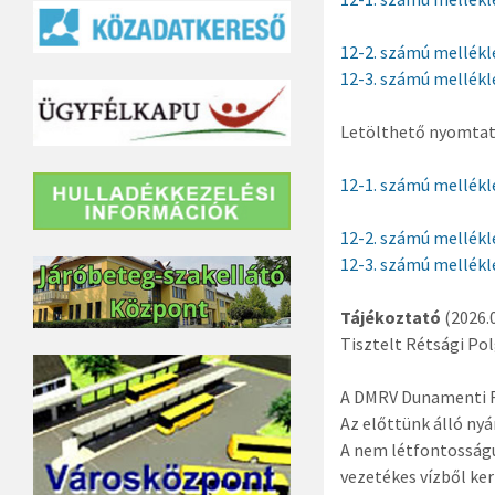
12-2. számú mellék
12-3. számú mellék
Letölthető nyomta
12-1. számú mellék
12-2. számú mellék
12-3. számú mellék
Tájékoztató
(2026.0
Tisztelt Rétsági Po
A DMRV Dunamenti Re
Az előttünk álló ny
A nem létfontosságú 
vezetékes vízből ke