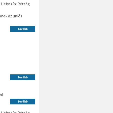
 Helyszín: Rétság
nnek az uniós
ól
 Helyszín: Rétság