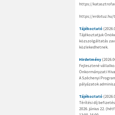
https://katasztrofa
https://erdotuz.hu/
Tájékoztató
(2026.0
Tájékoztatjuk Önöke
közszolgáltatás zav
közlekedhetnek.
Hirdetmény
(2026.06
Fejlesztené vállalk
Önkormányzati Hivata
A Széchenyi Program
pályázatok adminisz
Tájékoztató
(2026.0
Térítési díj befizeté
2026. június 22. (hét
13:00-16:00