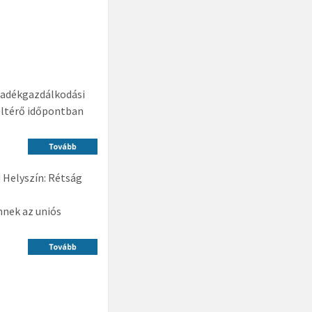
lladékgazdálkodási
eltérő időpontban
 Helyszín: Rétság
nnek az uniós