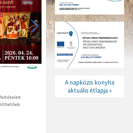
A napközis konyha
aktuális étlapja »
eltételeit
ölthetőek.