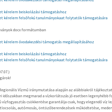
let kérelem beiskolázási támogatáshoz
let kérelem felsőfokú tanulmányokaat folytatók támogatására
tványok docx formátumban
let kérelem óvodakezdési támogatás megállapításához
let kérelem beiskolázási támogatáshoz
let kérelem felsőfokú tanulmányokaat folytatók támogatására
7.07.)
lgárok!
gionális Vízmű iránymutatása alapján az alábbiakról tájékozt
ári időszakban megmarad a vízkorlátozás jó esetben legenyhébb f
vízfogyasztás csökkentése garantálja csak, hogy elegendő víz leg
rtlocsolás, autómosás, öntözőberendezések működtetése, medence