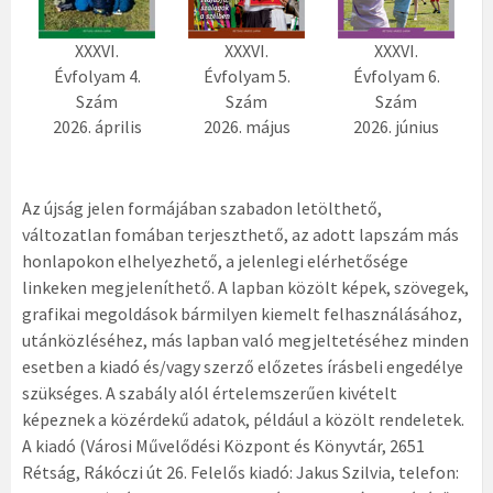
XXXVI.
XXXVI.
XXXVI.
Évfolyam 4.
Évfolyam 5.
Évfolyam 6.
Szám
Szám
Szám
2026. április
2026. május
2026. június
Az újság jelen formájában szabadon letölthető,
változatlan fomában terjeszthető, az adott lapszám más
honlapokon elhelyezhető, a jelenlegi elérhetősége
linkeken megjeleníthető. A lapban közölt képek, szövegek,
grafikai megoldások bármilyen kiemelt felhasználásához,
utánközléséhez, más lapban való megjeltetéséhez minden
esetben a kiadó és/vagy szerző előzetes írásbeli engedélye
szükséges. A szabály alól értelemszerűen kivételt
képeznek a közérdekű adatok, például a közölt rendeletek.
A kiadó (Városi Művelődési Központ és Könyvtár, 2651
Rétság, Rákóczi út 26. Felelős kiadó: Jakus Szilvia, telefon: