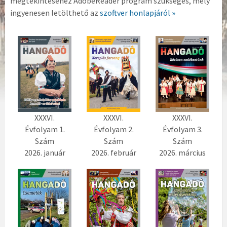
megtekintéséhez AdobeReader program szükséges, mely
ingyenesen letölthető az
szoftver honlapjáról »
XXXVI.
XXXVI.
XXXVI.
Évfolyam 1.
Évfolyam 2.
Évfolyam 3.
Szám
Szám
Szám
2026. január
2026. február
2026. március