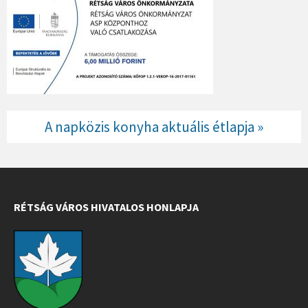
A napközis konyha aktuális étlapja »
RÉTSÁG VÁROS HIVATALOS HONLAPJA