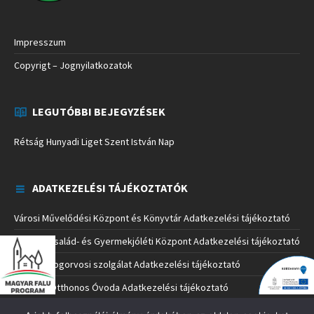
Impresszum
Copyrigt – Jognyilatkozatok
LEGUTÓBBI BEJEGYZÉSEK
Rétság Hunyadi Liget Szent István Nap
ADATKEZELÉSI TÁJÉKOZTATÓK
Városi Művelődési Központ és Könyvtár Adatkezelési tájékoztató
Rétsági Család- és Gyermekjóléti Központ Adatkezelési tájékoztató
Rétsági Fogorvosi szolgálat Adatkezelési tájékoztató
Napközi Otthonos Óvoda Adatkezelési tájékoztató
Rétság Városi Önkormányzat Polgármesteri Hivatala Adatkezelési