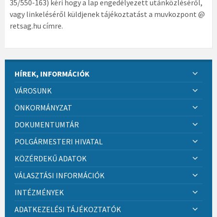
35/550-163) kéri hogy a lap engedélyezett utánközléséről,
vagy linkeléséről küldjenek tájékoztatást a muvkozpont @
retsag.hu címre.
HÍREK, INFORMÁCIÓK
VÁROSUNK
ÖNKORMÁNYZAT
DOKUMENTUMTÁR
POLGÁRMESTERI HIVATAL
KÖZÉRDEKŰ ADATOK
VÁLASZTÁSI INFORMÁCIÓK
INTÉZMÉNYEK
ADATKEZELÉSI TÁJÉKOZTATÓK